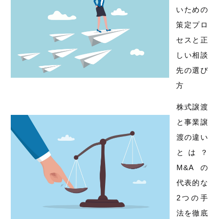
いための
策定プロ
セスと正
しい相談
先の選び
方
株式譲渡
と事業譲
渡の違い
とは？
M&Aの
代表的な
2つの手
法を徹底