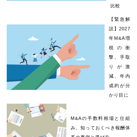
比較
【緊急解
説】2027
年M&A増
税の衝
撃。手取
りが激
減、年内
成約が分
かり目に
M&Aの手数料相場と仕組
み。知っておくべき報酬体