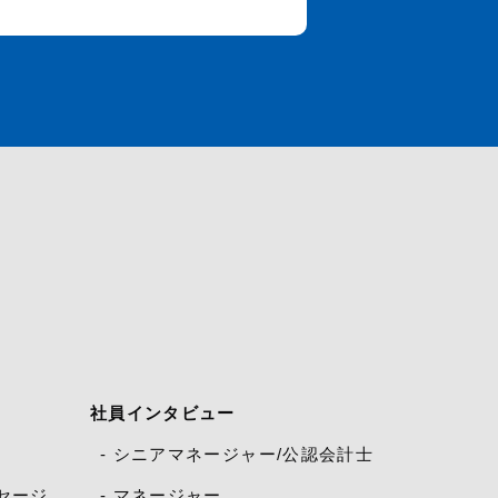
社員インタビュー
- シニアマネージャー/公認会計士
セージ
- マネージャー