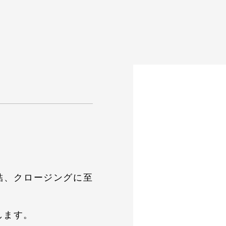
結、クロージングに至
。
します。