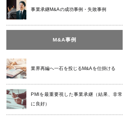
事業承継M&Aの成功事例・失敗事例
M&A事例
業界再編へ一石を投じるM&Aを仕掛ける
PMIを最重要視した事業承継（結果、非常
に良好）