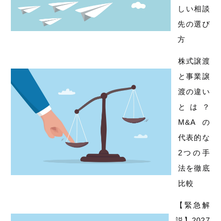
しい相談
先の選び
方
株式譲渡
と事業譲
渡の違い
とは？
M&Aの
代表的な
2つの手
法を徹底
比較
【緊急解
説】2027