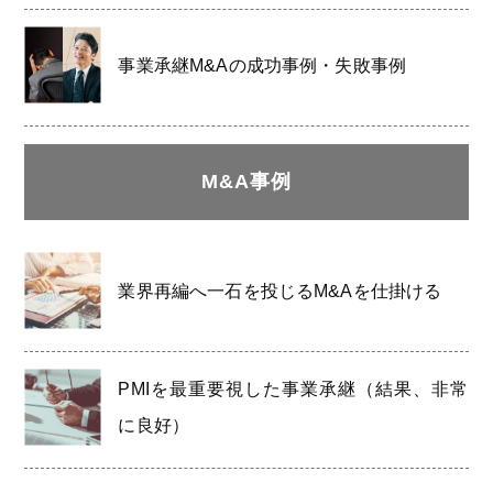
事業承継M&Aの成功事例・失敗事例
M&A事例
業界再編へ一石を投じるM&Aを仕掛ける
PMIを最重要視した事業承継（結果、非常
に良好）