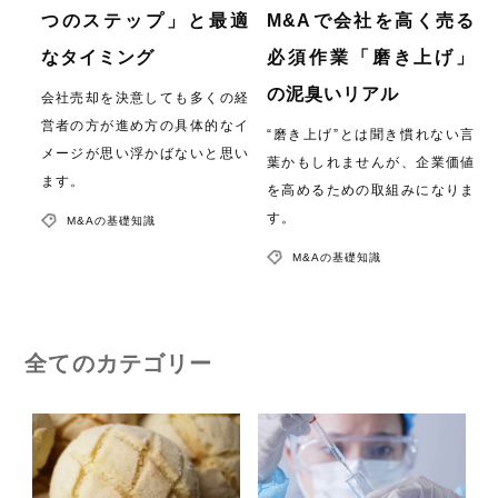
つのステップ」と最適
M&Aで会社を高く売る
なタイミング
必須作業「磨き上げ」
の泥臭いリアル
会社売却を決意しても多くの経
営者の方が進め方の具体的なイ
“磨き上げ”とは聞き慣れない言
メージが思い浮かばないと思い
葉かもしれませんが、企業価値
ます。
を高めるための取組みになりま
す。
M&Aの基礎知識
M&Aの基礎知識
全てのカテゴリー