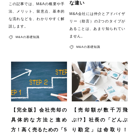
な違い
この記事では、M&Aの概要や手
法、メリット、留意点、基本的
M&A会社には仲介とアドバイザ
な流れなどを、わかりやすく解
リー（助言）の2つのタイプが
説します。
あることは、あまり知られてい
ません。
M&Aの基礎知識
M&Aの基礎知識
【完全版】会社売却の
【売却額が数千万飛
具体的な方法と進め
ぶ!?】社長の「どんぶ
方！高く売るための「5
り勘定」は命取り！