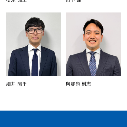
細井 陽平
與那嶺 樹志