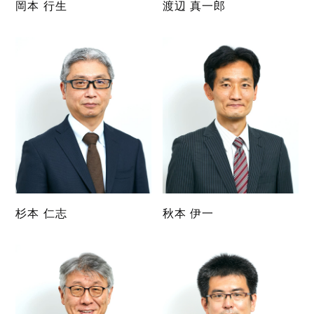
岡本 行生
渡辺 真一郎
杉本 仁志
秋本 伊一