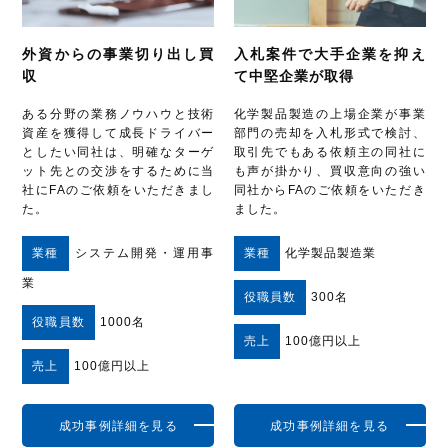
外資からの事業切り出し買
入札案件で大手企業を抑え
収
て中堅企業が取得
ある分野の業務ノウハウと技術
化学製品製造の上場企業が事業
資産を獲得して成長ドライバー
部門の売却を入札形式で検討、
としたい同社は、明確なターゲ
取引先でもある依頼主の同社に
ット先との交渉をするために当
も声が掛かり、買収意向の強い
社にFAのご依頼をいただきまし
同社からFAのご依頼をいただき
た。
ました。
業種
システム開発・運用事
業種
化学製品製造業
業
役職員数
300名
役職員数
1000名
売上
100億円以上
売上
100億円以上
成功事例詳細を見る
成功事例詳細を見る