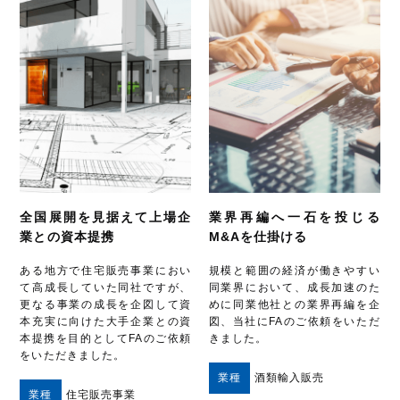
全国展開を見据えて上場企
業界再編へ一石を投じる
業との資本提携
M&Aを仕掛ける
ある地方で住宅販売事業におい
規模と範囲の経済が働きやすい
て高成長していた同社ですが、
同業界において、成長加速のた
更なる事業の成長を企図して資
めに同業他社との業界再編を企
本充実に向けた大手企業との資
図、当社にFAのご依頼をいただ
本提携を目的としてFAのご依頼
きました。
をいただきました。
業種
酒類輸入販売
業種
住宅販売事業