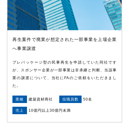
再生案件で廃業が想定された一部事業を上場企業
へ事業譲渡
プレパッケージ型の民事再生を申請していた同社です
が、スポンサー企業が一部事業は非承継と判断、当該事
業の譲渡について、当社にFAのご依頼をいただきまし
た。
業種
建築資材商社
役職員数
50名
売上
10億円以上30億円未満