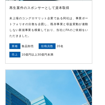
再生案件のスポンサーとして資本取得
未上場のコングロマリット企業である同社は、事業ポー
トフォリオの分散を企図し、既存事業と収益変動が連動
しない新規事業を模索しており、当社にFAのご依頼をい
ただきました。
業種
食品卸売
役職員数
20名
売上
10億円以上30億円未満