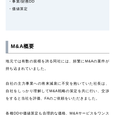
・事業/財務DD
・価値算定
M&A概要
地元では有数の規模を誇る同社には、頻繁に
M&A
の案件が
持ち込まれていました。
自社の主力事業への将来減衰に不安を抱いていた社長は、
自社をしっかり理解して
M&A
戦略の策定を共に行い、交渉
をすると当社を評価、
FA
のご依頼をいただきました。
各種
DD
や価値算定も合理的な価格、
M&A
サービスをワンス