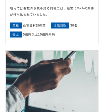
地元では有数の規模を誇る同社には、頻繁にM&Aの案件
が持ち込まれていました。
業種
住宅資材卸売業
役職員数
30名
売上
5億円以上10億円未満