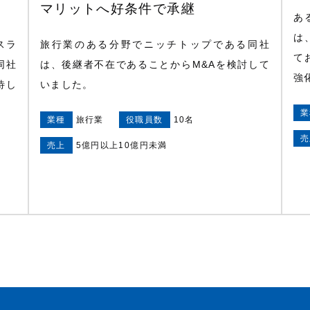
マリットへ好条件で承継
あ
は
スラ
旅行業のある分野でニッチトップである同社
て
同社
は、後継者不在であることからM&Aを検討して
強
待し
いました。
業
業種
旅行業
役職員数
10名
売
売上
5億円以上10億円未満