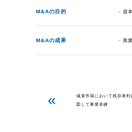
M&Aの目的
資
M&Aの成果
異
«
減衰市場において残存者利
図して事業承継