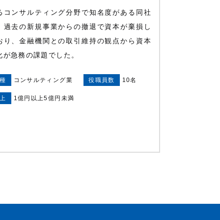
るコンサルティング分野で知名度がある同社
、過去の新規事業からの撤退で資本が棄損し
おり、金融機関との取引維持の観点から資本
化が急務の課題でした。
種
コンサルティング業
役職員数
10名
上
1億円以上5億円未満