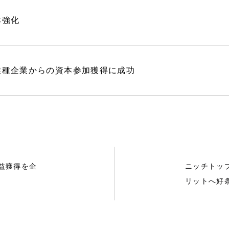
本強化
業種企業からの資本参加獲得に成功
益獲得を企
ニッチトッ
リットへ好