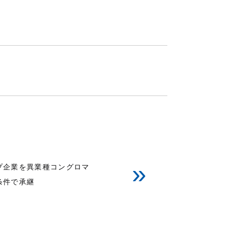
»
プ企業を異業種コングロマ
条件で承継