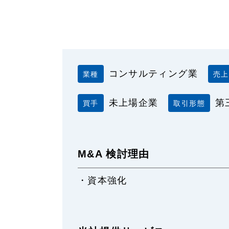
コンサルティング業
業種
売上
未上場企業
第
買手
取引形態
M&A 検討理由
・資本強化